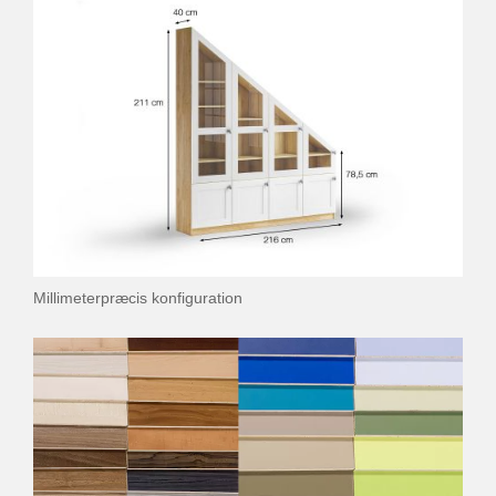
Millimeterpræcis konfiguration