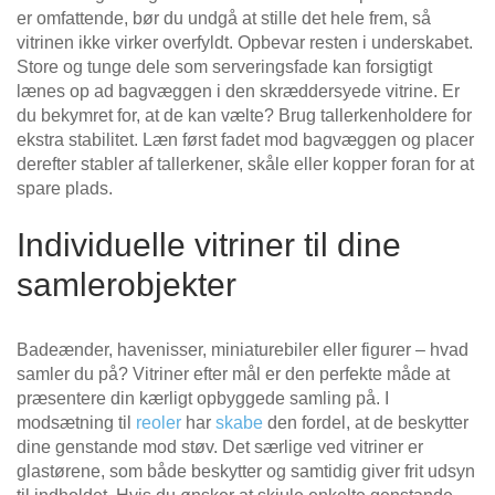
er omfattende, bør du undgå at stille det hele frem, så
vitrinen ikke virker overfyldt. Opbevar resten i underskabet.
Store og tunge dele som serveringsfade kan forsigtigt
lænes op ad bagvæggen i den skræddersyede vitrine. Er
du bekymret for, at de kan vælte? Brug tallerkenholdere for
ekstra stabilitet. Læn først fadet mod bagvæggen og placer
derefter stabler af tallerkener, skåle eller kopper foran for at
spare plads.
Individuelle vitriner til dine
samlerobjekter
Badeænder, havenisser, miniaturebiler eller figurer – hvad
samler du på? Vitriner efter mål er den perfekte måde at
præsentere din kærligt opbyggede samling på. I
modsætning til
reoler
har
skabe
den fordel, at de beskytter
dine genstande mod støv. Det særlige ved vitriner er
glastørene, som både beskytter og samtidig giver frit udsyn