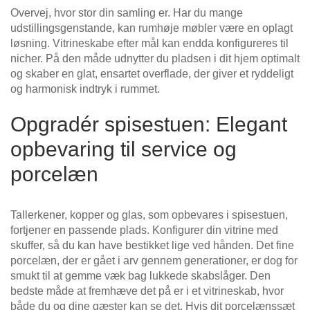
Overvej, hvor stor din samling er. Har du mange
udstillingsgenstande, kan rumhøje møbler være en oplagt
løsning. Vitrineskabe efter mål kan endda konfigureres til
nicher. På den måde udnytter du pladsen i dit hjem optimalt
og skaber en glat, ensartet overflade, der giver et ryddeligt
og harmonisk indtryk i rummet.
Opgradér spisestuen: Elegant
opbevaring til service og
porcelæn
Tallerkener, kopper og glas, som opbevares i spisestuen,
fortjener en passende plads. Konfigurer din vitrine med
skuffer, så du kan have bestikket lige ved hånden. Det fine
porcelæn, der er gået i arv gennem generationer, er dog for
smukt til at gemme væk bag lukkede skabslåger. Den
bedste måde at fremhæve det på er i et vitrineskab, hvor
både du og dine gæster kan se det. Hvis dit porcelænssæt