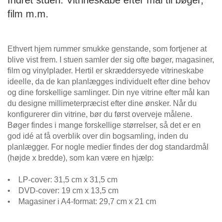
Indret stuen: Vitrineskabe efter mål til bøger,
film m.m.
Ethvert hjem rummer smukke genstande, som fortjener at
blive vist frem. I stuen samler der sig ofte bøger, magasiner,
film og vinylplader. Hertil er skræddersyede vitrineskabe
ideelle, da de kan planlægges individuelt efter dine behov
og dine forskellige samlinger. Din nye vitrine efter mål kan
du designe millimeterpræcist efter dine ønsker. Når du
konfigurerer din vitrine, bør du først overveje målene.
Bøger findes i mange forskellige størrelser, så det er en
god idé at få overblik over din bogsamling, inden du
planlægger. For nogle medier findes der dog standardmål
(højde x bredde), som kan være en hjælp:
• LP-cover: 31,5 cm x 31,5 cm
• DVD-cover: 19 cm x 13,5 cm
• Magasiner i A4-format: 29,7 cm x 21 cm