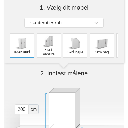
Borde & bænke
1. Vælg dit møbel
Vitrineskabe
Garderobeskab
Produktlinjer
Væghylder
M
Skrå
Forskellige
Uden skrå
Skrå højre
Skrå bag
sky
Professionel
venstre
dekorer.
opmåling
2. Indtast målene
cm
BLACK FRIDAY