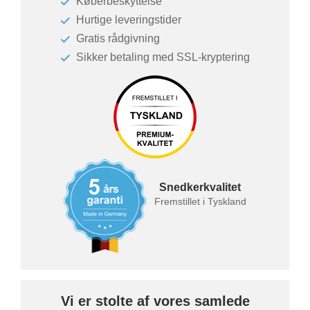
Køberbeskyttelse
Borde & bænke
Hurtige leveringstider
Gratis rådgivning
Vitrineskabe
Sikker betaling med SSL-kryptering
Produktlinjer
Væghylder
Forskellige
Professionel
dekorer.
opmåling
Snedkerkvalitet
Fremstillet i Tyskland
Vi er stolte af vores samlede
BLACK FRIDAY