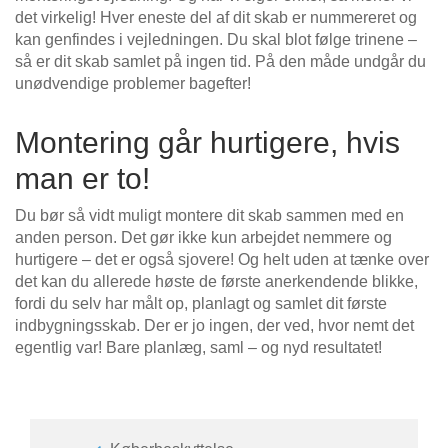
Eckschrank
det virkelig! Hver eneste del af dit skab er nummereret og
Vægskabe
Höhenverstellbarer
Vælg sprog
mit Schräge
Væghængte hylder
kan genfindes i vejledningen. Du skal blot følge trinene –
Kommoder
Schreibtisch
Vitrine
Regal
så er dit skab samlet på ingen tid. På den måde undgår du
Massivholzschrank
Massivholzregal
mit
Kommoder
unødvendige problemer bagefter!
EN
English
FR
Français
Schräge
Schwebetürenschrank
Skabe
Sofa
Massivtræsskabe & -reoler
Montering går hurtigere, hvis
DA
Dansk
Ecksofa
Badezimmerschrank
Sideboard
man er to!
Raumteiler
Reoler
aus
Massivholz
Du bør så vidt muligt montere dit skab sammen med en
Reoler
Renovering af fronter
Mehrzweckschrank
anden person. Det gør ikke kun arbejdet nemmere og
Skolemøbler
Esszimmerschrank
hurtigere – det er også sjovere! Og helt uden at tænke over
Senge
det kan du allerede høste de første anerkendende blikke,
Hängeschrank
Borde
fordi du selv har målt op, planlagt og samlet dit første
Hängeregal
&
Skydedøre
indbygningsskab. Der er jo ingen, der ved, hvor nemt det
bænke
egentlig var! Bare planlæg, saml – og nyd resultatet!
Skænke
Schreibtisch
Eckregal
Sofaer & sovesofaer