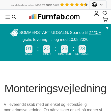
Kundebedømmelse:
MEGET GOD
5.6/6
Hvor handler du?
Møbler planlægge
Bestil prøver
Serviceydelser
Inspiration
Skabe
Garderobe & klædeskabe
Kontakt & rådgivning
Kundelogin
▼
Vælg venligst dit land for at se priser i din valuta.
SOMMERSTART-UDSALG: Spar op til
27 % +
KATEGORI
Skabe
Dekorer til skabe, reoler m.m.
Levering & montering
Kundebilleder – før & efter
Garderobeskabe
Kontor & skriveborde
Showroom
gratis levering - til og med 10.08.2026
Alle produkter hos furnfab.com er skræddersyede.
Konfigurer nu!
Tyskland (€)
Østrig (€)
01
20
26
23
Garderobeskabe
Fyldninger til skydedøre
Prøver
Skabe til skråvægge
Boliginspiration
Badeværelse
Ofte stillede spørgsmål
Badeværelsesmøbler
Polstrede
Kontormøbler
Enkeltdele
DAGE
TIMER
MINUTTER
SEKUNDER
Schweiz (CHF)
Holland (€)
møbler
Badeværelsesmøbler
Stoffer og læder til polstrede møbler
Kvalitet & garanti
Skænke
Skråvægge
Personlig kontakt
Schrank
Hängeboard
Büroschrank
mit
Kleiderschrank
TV-
Eckschrank
Schräge
Belgien (€)
Luxembourg (€)
Walk-in-closets
Walk-in-closets
Entré & gang
Sådan måler du korrekt
Möbel
Wohnzimmerschrank
Bücherregal
Skabe
Lowboard
Sessel
Hjørneskabe
Badeværelsesmøbler
Børneværelse
med
Monteringsvejledning
England (£)
Frankrig (€)
Spiegelschrank
Hocker
Åbne
eksklusive
Highboard
Schlafsofa
skabe
Enkeltdele
Soveværelse
fronter
Danmark (DKK)
Sideboard
Schlafsessel
Badregal
Schrankfront
Garderobenschrank
Vi leverer dit skab med en enkel og letforståelig
Einbauschrank
Til skråvægge
Stue
Kinderzimmerschrank
monteringsvejledning. Og når vi siger enkel, så mener vi
Couchtisch
Kommode