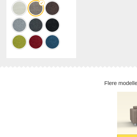
Professionel
opmåling
Forskellige dekorer.
Flere modelle
BLACK FRIDAY
Spare 30% auf alles