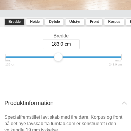
Kommoder
Schreibtisch
Vitrine
Regal
Massivholzschrank
Væghængte hylder
Massivholzregal
mit
Schräge
Schwebetürenschrank
Skabe
Bredde
Højde
Dybde
Udstyr
Front
Korpus
Kommoder
Sofa
Ecksofa
Badezimmerschrank
Bredde
Sideboard
Massivtræsskabe & -reoler
Raumteiler
aus
183,0
Massivholz
Reoler
Reoler
Mehrzweckschrank
min.
max.
Skolemøbler
Esszimmerschrank
132 cm
243,9 cm
Renovering af fronter
Hängeschrank
Borde
Hängeregal
Senge
&
bænke
Skydedøre
Schreibtisch
Produktinformation
Eckregal
Skænke
Specialfremstillet lavt skab med fire døre. Korpus og front
Sofaer & sovesofaer
på det nye lavskab fra furnfab.com er konstrueret i den
velkendte 19 mm tykkelse.