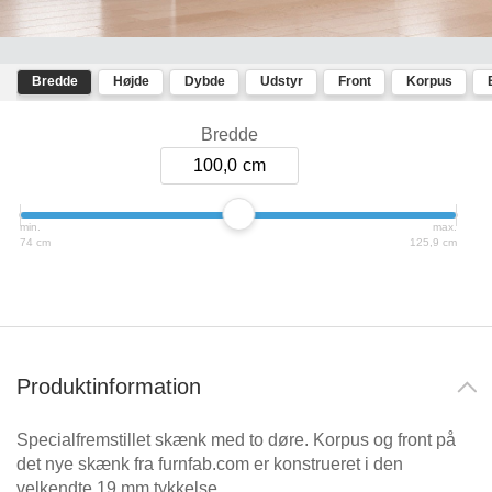
Kommoder
Schreibtisch
Vitrine
Regal
Massivholzschrank
Væghængte hylder
Massivholzregal
mit
Schräge
Schwebetürenschrank
Skabe
Bredde
Højde
Dybde
Udstyr
Front
Korpus
Kommoder
Sofa
Ecksofa
Badezimmerschrank
Bredde
Sideboard
Massivtræsskabe & -reoler
Raumteiler
aus
100,0
Massivholz
Reoler
Reoler
Mehrzweckschrank
min.
max.
Skolemøbler
Esszimmerschrank
74 cm
125,9 cm
Renovering af fronter
Hängeschrank
Borde
Hängeregal
Senge
&
bænke
Skydedøre
Schreibtisch
Produktinformation
Eckregal
Skænke
Specialfremstillet skænk med to døre. Korpus og front på
Sofaer & sovesofaer
det nye skænk fra furnfab.com er konstrueret i den
velkendte 19 mm tykkelse.