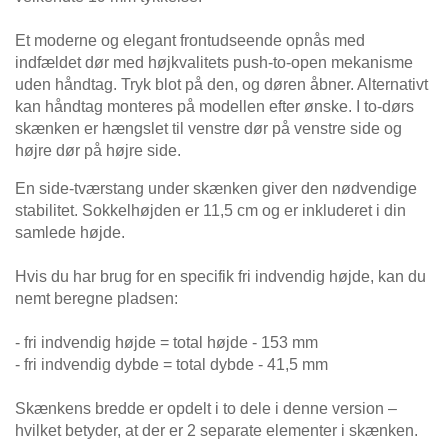
Borde & bænke
Et moderne og elegant frontudseende opnås med
Produktlinjer
indfældet dør med højkvalitets push-to-open mekanisme
Vitrineskabe
uden håndtag. Tryk blot på den, og døren åbner. Alternativt
kan håndtag monteres på modellen efter ønske. I to-dørs
Væghylder
skænken er hængslet til venstre dør på venstre side og
Forskellige
højre dør på højre side.
Professionel
dekorer.
opmåling
En side-tværstang under skænken giver den nødvendige
stabilitet. Sokkelhøjden er 11,5 cm og er inkluderet i din
samlede højde.
Hvis du har brug for en specifik fri indvendig højde, kan du
nemt beregne pladsen:
- fri indvendig højde = total højde - 153 mm
- fri indvendig dybde = total dybde - 41,5 mm
BLACK FRIDAY
Skænkens bredde er opdelt i to dele i denne version –
Spare 30% auf alles
hvilket betyder, at der er 2 separate elementer i skænken.