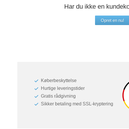
Garderobenschrank
Einbauschrank
Har du ikke en kundek
Væghængte hylder
Kommode
Vægskabe
Opret en nu!
Kommoder
Kommoder
Vitrine
Massivholzregal
Massivtræsskabe & -reoler
Schwebetürenschrank
Reoler
Renovering af fronter
Senge
Køberbeskyttelse
Hurtige leveringstider
Skydedøre
Gratis rådgivning
Sikker betaling med SSL-kryptering
Skænke
Sofaer & sovesofaer