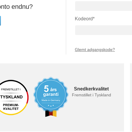
Couchtisch
Eckschrank mit Schr
onto endnu?
Höhenverstellbarer
Regal mit Schräge
Schreibtisch
Sofa
Kodeord*
Massivholzschrank
Badezimmerschrank
Raumteiler
Skabe
Ecksofa
Reoler
Glemt adgangskode?
Sideboard aus Massivholz
Skolemøbler
Mehrzweckschrank
Esszimmerschrank
Borde & bænke
Hängeschrank
Schreibtisch
Hängeregal
Eckregal
Snedkerkvalitet
Fremstillet i Tyskland