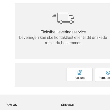
Borde & bænke
Vitrineskabe
Væghylder
Fleksibel leveringsservice
Leveringen kan ske kontaktløst eller til dit ønskede
rum – du bestemmer.
Faktura
Forudbe
OM OS
SERVICE