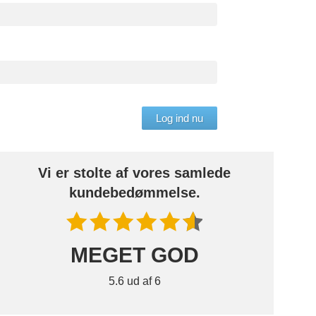
äge
Forskellige
Professionel
dekorer.
opmåling
Log ind nu
Vi er stolte af vores samlede
BLACK FRIDAY
kundebedømmelse.
Spare 30% auf alles
MEGET GOD
5.6 ud af 6