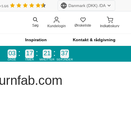
Danmark
(DKK) /
DA
D
5.6/6
Ønskeliste
Søg
Kundelogin
Indkøbskurv
iz (CHF)
Holland (€)
Inspiration
Kontakt & rådgivning
d (£)
Frankrig (€)
03
17
21
36
DAGE
TIMER
MINUTTER
SEKUNDER
Alle produkter hos furnfab.com er skræddersyede.
Konfigurer nu!
Furnfab.com
k
Produktlinjer
k