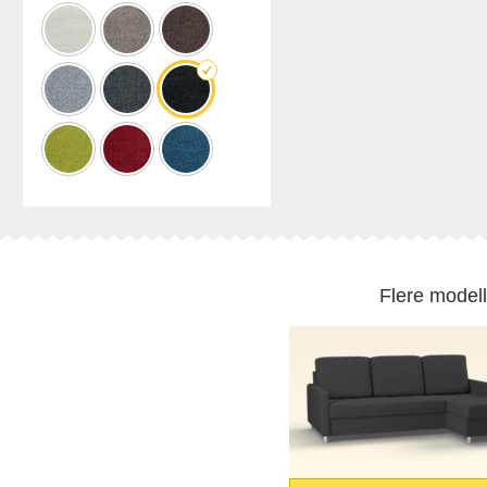
Professionel
opmåling
Forskellige dekorer.
Flere modell
BLACK FRIDAY
Spare 30% auf alles