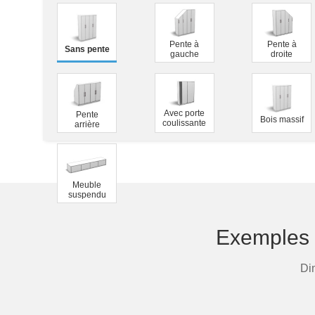
Tables et bancs
Pente à
Pente à
Vestiaires
Sans pente
gauche
droite
Vitrines
Avec porte
Pente
Bois massif
coulissante
arrière
Meuble
suspendu
Exemples 
Di