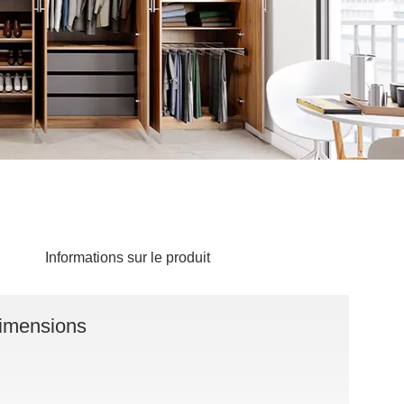
d'autres
Relevé
surfaces.
professionnel
BLACK FRIDAY
Informations sur le produit
r de la gamme
Spare 30% auf alles
r de la gamme
dimensions