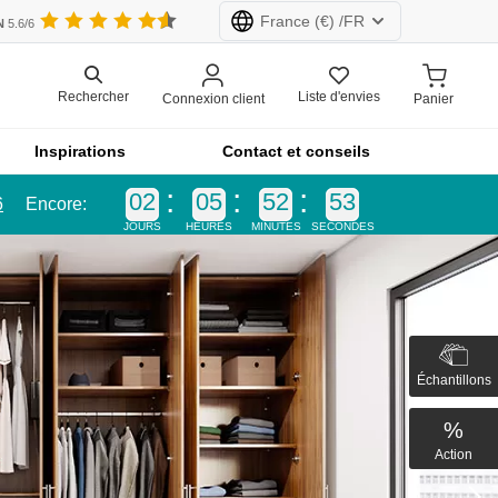
France
(€) /
FR
EN
5.6/6
Liste d'envies
Rechercher
Connexion client
Panier
e (CHF)
Pays-Bas (€)
Inspirations
Contact et conseils
erre (£)
France (€)
02
05
52
52
6
Encore:
JOURS
HEURES
MINUTES
SECONDES
e furnfab.com sont fabriqués sur mesure.
Configurez maintenant!
k
Échantillons
Lignes de produits
ler
%
Action