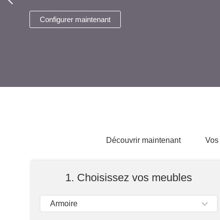
Armoire vestiaire
Étagère suspendue
Éléments individuels
Configurer maintenant
Armoire à portes battantes
Skænk
Armoire à portes coulissantes
Étagères
Meuble bas
Armoire encastrée
Sideboard
Vitrine
Étagères murales
Buffet haut
Armoire d'angle
Armoire suspendue
Armoire en bois massif
Étagères suspendues
Commode
Armoire à chaussures
Meuble TV
Armoire suspendue pour salle
Lits
de bains
Buffet en bois massif
Meubles de salle de bains
Til skråvægge og
Découvrir maintenant
Vos
trapper
Portes coulissantes
Armoire inclinée
1. Choisissez vos meubles
Étagère inclinée
Pour combles
Armoire d'angle avec pente
Armoire
Porte coulissante pour pente
Rénovation de façades