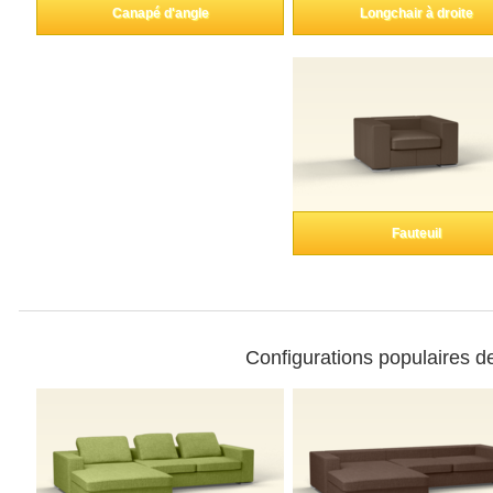
coulissante
Canapé d'angle
Longchair à droite
pour pente
Lignes de produits
Fauteuil
Relevé
professionnel
d'autres surfaces.
Configurations populaires de