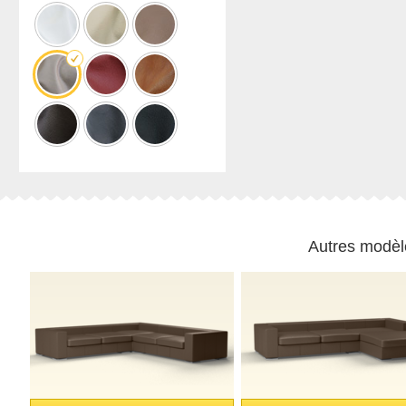
en
en bois
d'extérieur
hauteur
massif
de la
Table
Armoire à
gamme
basse
chaussures
Ultima
Armoire
suspendue
pour salle
de bains
Til
skråvægge
og trapper
Armoire
Autres modèl
inclinée
Étagère
inclinée
Armoire
d'angle
avec
pente
Porte