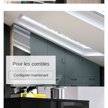
d'angle
avec
pente
Porte
coulissante
pour pente
Lignes de produits
Pour les combles
Configurer maintenant
d'autres
Relevé
surfaces.
professionnel