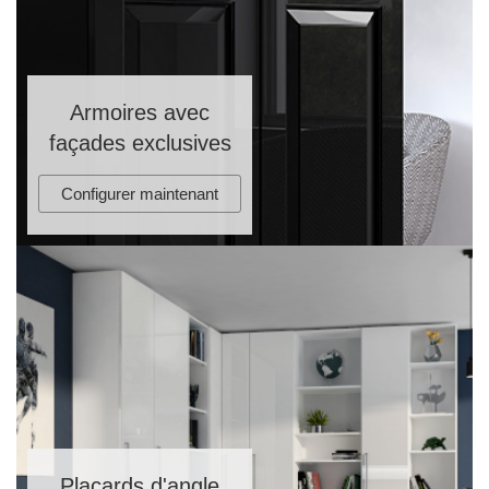
Armoires avec
façades exclusives
BLACK FRIDAY
Spare 30% auf alles
Configurer maintenant
Placards d'angle