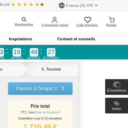
EN
5.6/6
France
(€) /
FR
 (CHF)
Pays-Bas (€)
Rechercher
Connexion client
Liste d'envies
Panier
Inspirations
Contact et conseils
rre (£)
France (€)
3
19
48
27
URS
HEURES
MINUTES
SECONDES
nfab.com sont fabriqués sur mesure.
Configurez maintenant!
as
5. Terminé
Passer à l'étape 2
Échantillons
%
Lignes de produits
Prix total
Action
TTC, hors
frais de livraison
!
Expédition sous 9-12 semaines
1.710,49 €