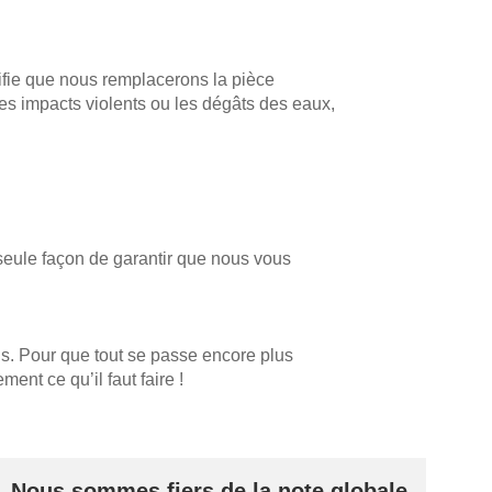
d'autres
Relevé
surfaces.
professionnel
ifie que nous remplacerons la pièce
 impacts violents ou les dégâts des eaux,
seule façon de garantir que nous vous
BLACK FRIDAY
r de la gamme
Spare 30% auf alles
us. Pour que tout se passe encore plus
r de la gamme
ent ce qu’il faut faire !
Nous sommes fiers de la note globale