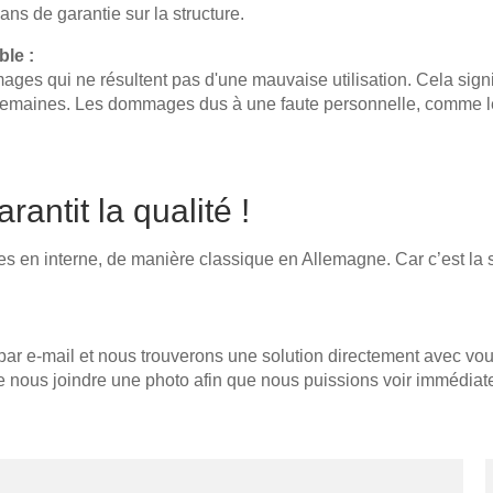
séparateur de pièce
Fauteuil
ns de garantie sur la structure.
Porte coulissante devant une
Tabouret
niche
ble :
Canapé-lit
ages qui ne résultent pas d'une mauvaise utilisation. Cela sign
Porte coulissante comme porte
Fauteuil-lit
de passage
emaines. Les dommages dus à une faute personnelle, comme les
Porte coulissante pour pente
Renover front
Bord
Façade d'armoire
antit la qualité !
Façade de cuisine
Bureau
Bureau réglable en hauteur
Reservedel
 en interne, de manière classique en Allemagne. Car c’est la 
Table basse
Udekøkken
Cuisine d'extérieu
Selection
par e-mail et nous trouverons une solution directement avec vo
Cuisine d'extérieu
de nous joindre une photo afin que nous puissions voir immédiatem
Ultima