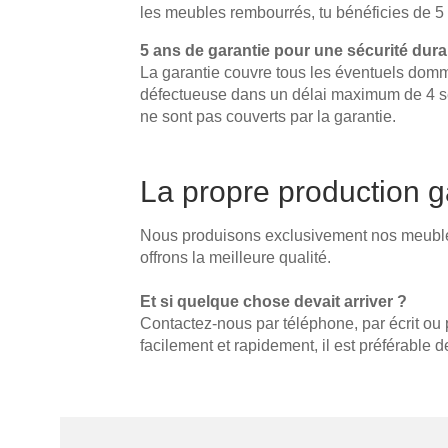
les meubles rembourrés, tu bénéficies de 5 a
Armoire vestiaire
Étagère suspendue
Éléments individuels
Armoire à portes battantes
5 ans de garantie pour une sécurité dura
Skænk
Armoire à portes coulissantes
La garantie couvre tous les éventuels domm
Étagères
Meuble bas
Armoire encastrée
défectueuse dans un délai maximum de 4 s
Sideboard
ne sont pas couverts par la garantie.
Vitrine
Étagères murales
Buffet haut
Armoire d'angle
Armoire suspendue
Armoire en bois massif
Étagères suspendues
La propre production gar
Commode
Armoire à chaussures
Meuble TV
Armoire suspendue pour salle
Lits
Nous produisons exclusivement nos meubles
de bains
Buffet en bois massif
offrons la meilleure qualité.
Meubles de salle de bains
Til skråvægge og
Et si quelque chose devait arriver ?
trapper
Portes coulissantes
Contactez-nous par téléphone, par écrit ou 
Armoire inclinée
facilement et rapidement, il est préférable 
Étagère inclinée
Pour combles
Armoire d'angle avec pente
Porte coulissante pour pente
Rénovation de façades