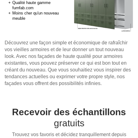
Armoire
massif
Cuisine
Qualité haute gamme
Tables et bancs
Bureau
d'angle
d'extérieur
furnfab.com
Moins cher qu'un nouveau
Bureau
de la
Armoire
meuble
réglable
gamme
Vestiaires
en bois
en
Selection
massif
hauteur
Cuisine
Vitrines
Armoire à
Table
d'extérieur
chaussures
Découvrez une façon simple et économique de rafraîchir
basse
de la
Armoire
vos vieilles armoires et de leur donner un tout nouveau
gamme
suspendue
look. Avec nos façades de haute qualité pour armoires
Ultima
pour salle
existantes, vous pouvez préserver ce qui est bon tout en
de bains
créant du nouveau. Que vous souhaitiez vous inspirer des
tendances actuelles ou exprimer votre propre style, nos
Til
façades vous offrent des possibilités infinies.
skråvægge
og trapper
Armoire
Recevoir des échantillons
inclinée
Étagère
gratuits
inclinée
Armoire
Trouvez vos favoris et décidez tranquillement depuis