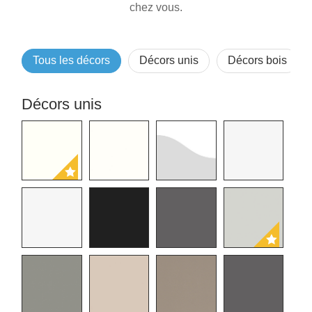
d'angle
chez vous.
avec
pente
Porte
Tous les décors
Décors unis
Décors bois
coulissante
pour pente
Décors unis
Lignes de produits
d'autres
Relevé
surfaces.
professionnel