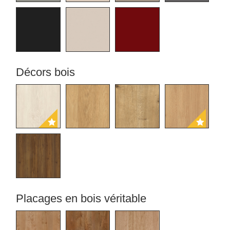
Décors bois
BLACK FRIDAY
Spare 30% auf alles
Placages en bois véritable