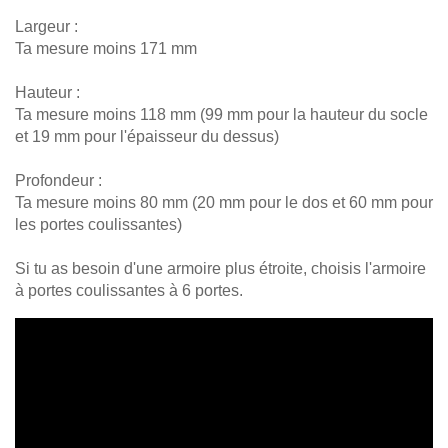
pente
Largeur :
Porte
coulissante
Ta mesure moins 171 mm
pour pente
Hauteur :
Ta mesure moins 118 mm (99 mm pour la hauteur du socle
et 19 mm pour l'épaisseur du dessus)
Profondeur :
Ta mesure moins 80 mm (20 mm pour le dos et 60 mm pour
Lignes de produits
les portes coulissantes)
Si tu as besoin d'une armoire plus étroite, choisis l'armoire
à portes coulissantes à 6 portes.
d'autres
Relevé
surfaces.
professionnel