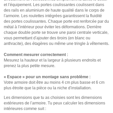
Bureau
de la
Armoire
Tables et bancs
et l'équipement. Les portes coulissantes coulissent dans
réglable
gamme
en bois
des rails en aluminium de haute qualité dans le corps de
en
Selection
massif
l'armoire. Les roulettes intégrées garantissent la fluidité
Vestiaires
hauteur
Cuisine
Armoire à
des portes coulissantes. Chaque porte est renforcée par du
Table
d'extérieur
chaussures
métal à l'intérieur pour éviter les déformations. Derrière
basse
de la
Vitrines
Armoire
chaque double porte se trouve une paroi centrale verticale,
gamme
suspendue
vous permettant d'ajouter des tiroirs (en blanc ou
Ultima
pour salle
anthracite), des étagères ou même une tringle à vêtements.
de bains
Comment mesurer correctement :
Til
Mesurez la hauteur et la largeur à plusieurs endroits et
skråvægge
prenez la plus petite mesure.
og trapper
Armoire
« Espace » pour un montage sans problème :
inclinée
Votre armoire doit être au moins 4 cm plus basse et 6 cm
Étagère
plus étroite que la pièce ou la niche d'installation.
inclinée
Les dimensions que tu as choisies sont les dimensions
Armoire
extérieures de l'armoire. Tu peux calculer les dimensions
d'angle
intérieures comme suit :
avec