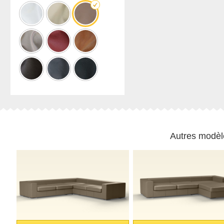
en
en bois
d'extérieur
hauteur
massif
de la
Table
Armoire à
gamme
basse
chaussures
Ultima
Armoire
suspendue
pour salle
de bains
Til
skråvægge
og trapper
Armoire
Autres modèl
inclinée
Étagère
inclinée
Armoire
d'angle
avec
pente
Porte