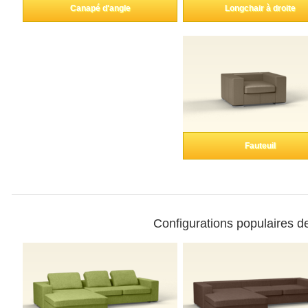
coulissante
Canapé d'angle
Longchair à droite
pour pente
Lignes de produits
Fauteuil
Relevé
professionnel
d'autres surfaces.
Configurations populaires de