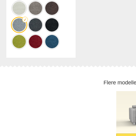
Professionel
opmåling
Forskellige dekorer.
Flere modelle
BLACK FRIDAY
Spare 30% auf alles