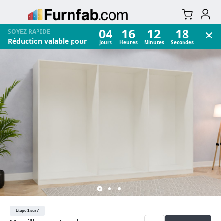
×
04
16
12
17
SOYEZ RAPIDE
Réduction valable pour
Jours
Heures
Minutes
Secondes
Étape 1 sur 7