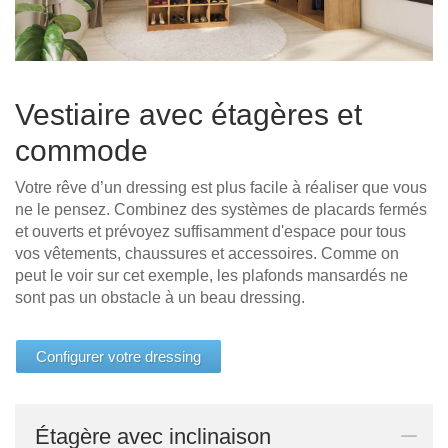
d'angle
avec
pente
Porte
coulissante
Vestiaire avec étagères et
pour pente
commode
Votre rêve d’un dressing est plus facile à réaliser que vous
ne le pensez. Combinez des systèmes de placards fermés
et ouverts et prévoyez suffisamment d'espace pour tous
Lignes de produits
vos vêtements, chaussures et accessoires. Comme on
peut le voir sur cet exemple, les plafonds mansardés ne
sont pas un obstacle à un beau dressing.
d'autres
Relevé
Configurer votre dressing
surfaces.
professionnel
Étagère avec inclinaison